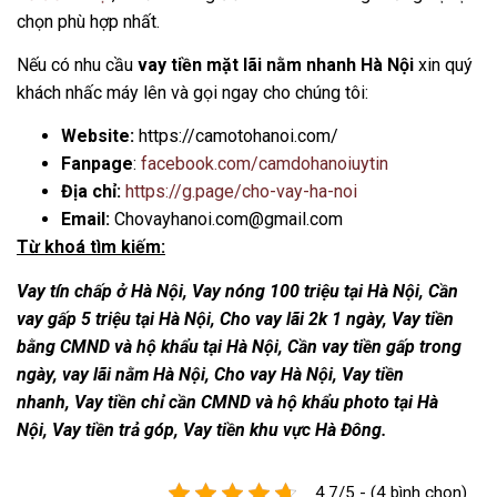
chọn phù hợp nhất.
Nếu có nhu cầu
vay tiền mặt lãi nằm nhanh Hà Nội
xin quý
khách nhấc máy lên và gọi ngay cho chúng tôi:
Website:
https://camotohanoi.com/
Fanpage
:
facebook.com/camdohanoiuytin
Địa chỉ:
https://g.page/cho-vay-ha-noi
Email:
Chovayhanoi.com@gmail.com
Từ khoá tìm kiếm:
Vay tín chấp ở Hà Nội, Vay nóng 100 triệu tại Hà Nội, Cần
vay gấp 5 triệu tại Hà Nội, Cho vay lãi 2k 1 ngày, Vay tiền
bằng CMND và hộ khẩu tại Hà Nội, Cần vay tiền gấp trong
ngày, vay lãi nằm Hà Nội, Cho vay Hà Nội, Vay tiền
nhanh, Vay tiền chỉ cần CMND và hộ khẩu photo tại Hà
Nội, Vay tiền trả góp, Vay tiền khu vực Hà Đông.
4.7/5 - (4 bình chọn)