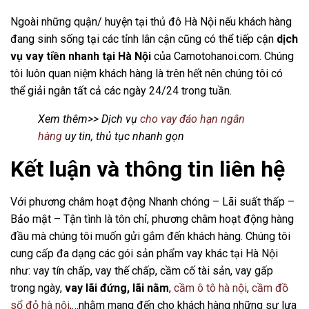
Ngoài những quận/ huyện tại thủ đô Hà Nội nếu khách hàng
đang sinh sống tại các tỉnh lân cận cũng có thể tiếp cận
dịch
vụ vay tiền nhanh tại Hà Nội
của
Camotohanoi.com
. Chúng
tôi luôn quan niệm khách hàng là trên hết nên chúng tôi có
thể giải ngân tất cả các ngày 24/24 trong tuần.
Xem thêm>> Dịch vụ
cho vay đáo hạn ngân
hàng
uy tin, thủ tục nhanh gọn
Kết luận và thông tin liên hệ
Với phương châm hoạt động Nhanh chóng – Lãi suất thấp –
Bảo mật – Tận tình là tôn chỉ, phương châm hoạt động hàng
đầu mà chúng tôi muốn gửi gắm đến khách hàng. Chúng tôi
cung cấp đa dạng các gói sản phẩm vay khác tại Hà Nội
như: vay tín chấp, vay thế chấp, cầm cố tài sản, vay gấp
trong ngày,
vay lãi đứng, lãi nằm
,
cầm ô tô hà nội
,
cầm đồ
sổ đỏ hà nội
,
…nhằm mang đến cho khách hàng những sự lựa