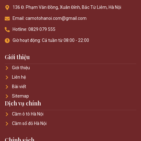
136 Đ. Phạm Văn Đồng, Xuân Đỉnh, Bắc Từ Liêm, Hà Nội
Email: camotohanoi.com@gmail.com
Hotline: 0829 079 555
Giờ hoạt động: Cả tuần từ 08:00 - 22:00
Giới thiệu
Giới thiệu
Liên hệ
Bài viết
Sitemap
Dịch vụ chính
Cầm ô tô Hà Nội
Cầm sổ đỏ Hà Nội
Chính sách