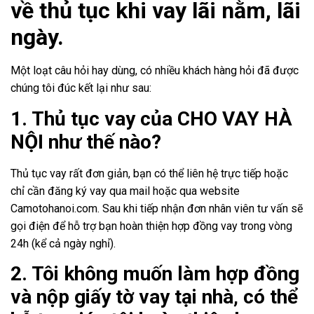
về thủ tục khi vay lãi nằm, lãi
ngày.
Một loạt câu hỏi hay dùng, có nhiều khách hàng hỏi đã được
chúng tôi đúc kết lại như sau:
1. Thủ tục vay của CHO VAY HÀ
NỘI như thế nào?
Thủ tục vay rất đơn giản, bạn có thể liên hệ trực tiếp hoặc
chỉ cần đăng ký vay qua mail hoặc qua website
Camotohanoi.com
. Sau khi tiếp nhận đơn nhân viên tư vấn sẽ
gọi điện để hỗ trợ bạn hoàn thiện hợp đồng vay trong vòng
24h (kể cả ngày nghỉ).
2. Tôi không muốn làm hợp đồng
và nộp giấy tờ vay tại nhà
,
có thể