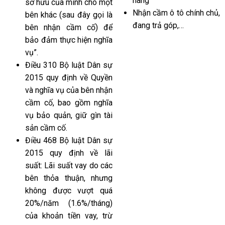
hàng
sở hữu của mình cho một
Nhận cầm ô tô chính chủ,
bên khác (sau đây gọi là
đang trả góp,…
bên nhận cầm cố) để
bảo đảm thực hiện nghĩa
vụ”.
Điều 310 Bộ luật Dân sự
2015 quy định về Quyền
và nghĩa vụ của bên nhận
cầm cố, bao gồm nghĩa
vụ bảo quản, giữ gìn tài
sản cầm cố.
Điều 468 Bộ luật Dân sự
2015 quy định về lãi
suất: Lãi suất vay do các
bên thỏa thuận, nhưng
không được vượt quá
20%/năm (1.6%/tháng)
của khoản tiền vay, trừ