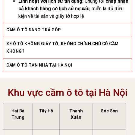
Linh hoạt với lịch sử tín dụng:
Chúng tôi
chấp nhận
cả khách hàng có lịch sử nợ xấu
, miễn là đủ điều
kiện về tài sản và giấy tờ hợp lệ.
CẦM Ô TÔ ĐANG TRẢ GÓP
XE Ô TÔ KHÔNG GIẤY TỜ, KHÔNG CHÍNH CHỦ CÓ CẦM
KHÔNG?
CẦM Ô TÔ TẬN NHÀ TẠI HÀ NỘI
Khu vực cầm ô tô tại Hà Nội
Hai Bà
Tây Hồ
Thanh
Sóc Sơn
Trưng
Xuân