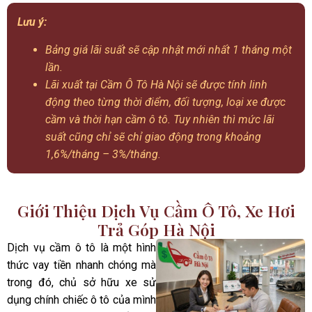
Lưu ý:
Bảng giá lãi suất sẽ cập nhật mới nhất 1 tháng một
lần.
Lãi xuất tại Cầm Ô Tô Hà Nội sẽ được tính linh
động theo từng thời điểm, đối tượng, loại xe được
cầm và thời hạn cầm ô tô. Tuy nhiên thì mức lãi
suất cũng chỉ sẽ chỉ giao động trong khoảng
1,6%/tháng – 3%/tháng.
Giới Thiệu Dịch Vụ Cầm Ô Tô, Xe Hơi
Trả Góp Hà Nội
Dịch vụ cầm ô tô là một hình
thức vay tiền nhanh chóng mà
trong đó, chủ sở hữu xe sử
dụng chính chiếc ô tô của mình