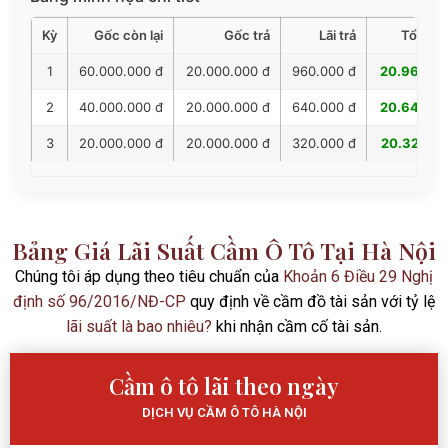
Kỳ
Gốc còn lại
Gốc trả
Lãi trả
Tổng tr
1
60.000.000 đ
20.000.000 đ
960.000 đ
20.960.00
2
40.000.000 đ
20.000.000 đ
640.000 đ
20.640.00
3
20.000.000 đ
20.000.000 đ
320.000 đ
20.320.00
Bảng Giá Lãi Suất Cầm Ô Tô Tại Hà Nội
Chúng tôi áp dụng theo tiêu chuẩn của
Khoản 6 Điều 29 Nghị
định số 96/2016/NĐ-CP
quy định về cầm đồ tài sản với tỷ lệ
lãi suất là bao nhiêu?
khi nhận cầm cố tài sản.
Cầm ô tô lãi theo ngày
DỊCH VỤ CẦM Ô TÔ HÀ NỘI