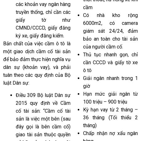
các khoản vay ngân hàng
cầm
truyền thống, chỉ cần các
Có nhà kho rộng
giấy tờ như
6000m2, có camera
CMND/CCCD, giấy đăng
giám sát 24/24, đảm
ký xe, giấy đăng kiểm.
bảo an toàn cho tài sản
Bản chất của việc cầm ô tô là
của người cầm cố.
một giao dịch cầm cố tài sản
Thủ tục nhanh gọn, chỉ
để bảo đảm thực hiện nghĩa vụ
cần CCCD và giấy tờ xe
dân sự (khoản vay), và phải
ô tô
tuân theo các quy định của Bộ
Giải ngân nhanh trong 1
luật Dân sự:
giờ
Hạn mức giải ngân từ
Điều 309 Bộ luật Dân sự
100 triệu – 900 triệu
2015 quy định về Cầm
Kỳ hạn vay từ 2 tháng –
cố tài sản: “Cầm cố tài
36 tháng (Tối thiểu 2
sản là việc một bên (sau
tháng)
đây gọi là bên cầm cố)
Chấp nhận nợ xấu ngân
giao tài sản thuộc quyền