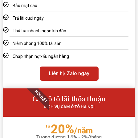
Bảo mật cao
Trả lãi cuối ngày
Thủ tục nhanh ngọn kín đáo
Niêm phong 100% tài sản
Chấp nhận nợ xấu ngân hàng
Liên hệ Zalo ngay
NỔI BẬT
Cầm ô tô lãi thỏa thuận
DỊCH VỤ CẦM Ô TÔ HÀ NỘI
20%
Từ
/năm
Tương đương 1,6% - 2%/tháng