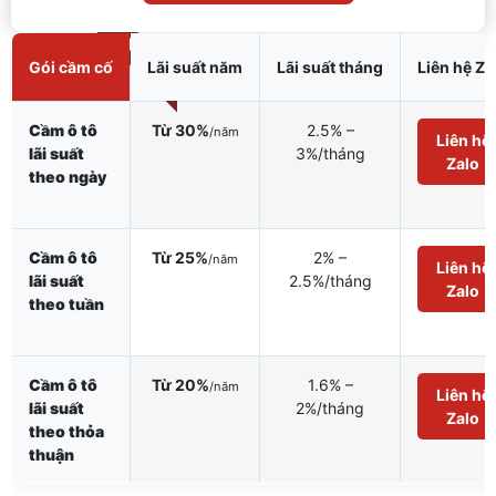
NỔI BẬT
Gói cầm cố
Lãi suất năm
Lãi suất tháng
Liên hệ Za
Cầm ô tô
Từ 30%
2.5% –
/năm
Liên hệ
lãi suất
3%/tháng
Zalo
theo ngày
Cầm ô tô
Từ 25%
2% –
/năm
Liên hệ
lãi suất
2.5%/tháng
Zalo
theo tuần
Cầm ô tô
Từ 20%
1.6% –
/năm
Liên hệ
lãi suất
2%/tháng
Zalo
theo thỏa
thuận