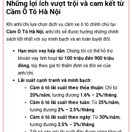
Những lợi ích vượt trội và cam kết từ
Cầm Ô Tô Hà Nội
Khi anh/chị lựa chọn dịch vụ cầm xe ô tô chính chủ tại
Cầm Ô Tô Hà Nội
, anh/chị sẽ được hưởng những chính
sách tốt nhất với sự minh bạch và an toàn tuyệt đối:
Hạn mức vay hấp dẫn:
Chúng tôi có thể hỗ trợ
khoản vay linh hoạt
từ 100 triệu đến 900 triệu
đồng
, tùy theo giá trị thẩm định và đời xe của
anh/chị.
Lãi suất cạnh tranh và minh bạch:
Cầm ô tô lãi suất theo thỏa thuận:
Chỉ từ
20%/năm
, tương đương
1.6% – 2%/tháng
.
Cầm ô tô lãi suất theo tuần:
Từ
25%/năm
,
tương đương
2% – 2.5%/tháng
.
Cầm ô tô lãi suất theo ngày:
Từ
30%/năm
,
tương đương
2.5% – 3%/tháng
.
Tất cả các gói lãi suất đều được công khai rõ