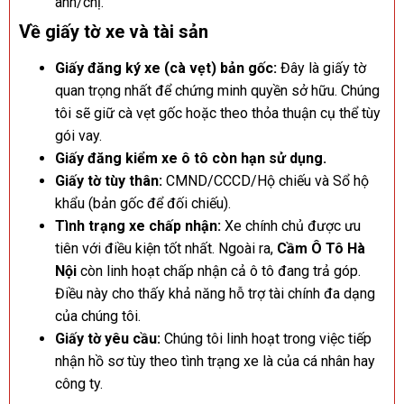
anh/chị.
Về giấy tờ xe và tài sản
Giấy đăng ký xe (cà vẹt) bản gốc:
Đây là giấy tờ
quan trọng nhất để chứng minh quyền sở hữu. Chúng
tôi sẽ giữ cà vẹt gốc hoặc theo thỏa thuận cụ thể tùy
gói vay.
Giấy đăng kiểm xe ô tô còn hạn sử dụng.
Giấy tờ tùy thân:
CMND/CCCD/Hộ chiếu và Sổ hộ
khẩu (bản gốc để đối chiếu).
Tình trạng xe chấp nhận:
Xe chính chủ được ưu
tiên với điều kiện tốt nhất. Ngoài ra,
Cầm Ô Tô Hà
Nội
còn linh hoạt chấp nhận cả ô tô đang trả góp.
Điều này cho thấy khả năng hỗ trợ tài chính đa dạng
của chúng tôi.
Giấy tờ yêu cầu:
Chúng tôi linh hoạt trong việc tiếp
nhận hồ sơ tùy theo tình trạng xe là của cá nhân hay
công ty.