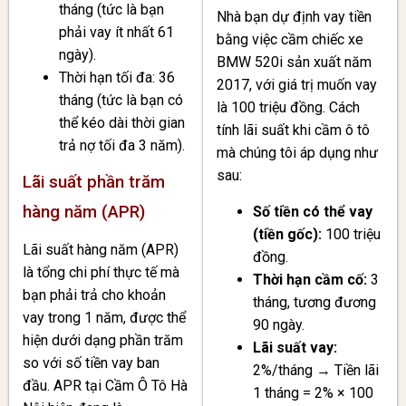
tháng (tức là bạn
Nhà bạn dự định vay tiền
phải vay ít nhất 61
bằng việc cầm chiếc xe
ngày).
BMW 520i sản xuất năm
Thời hạn tối đa: 36
2017, với giá trị muốn vay
tháng (tức là bạn có
là 100 triệu đồng. Cách
thể kéo dài thời gian
tính lãi suất khi cầm ô tô
trả nợ tối đa 3 năm).
mà chúng tôi áp dụng như
sau:
Lãi suất phần trăm
hàng năm (APR)
Số tiền có thể vay
(tiền gốc):
100 triệu
Lãi suất hàng năm (APR)
đồng.
là tổng chi phí thực tế mà
Thời hạn cầm cố:
3
bạn phải trả cho khoản
tháng, tương đương
vay trong 1 năm, được thể
90 ngày.
hiện dưới dạng phần trăm
Lãi suất vay:
so với số tiền vay ban
2%/tháng → Tiền lãi
đầu. APR tại Cầm Ô Tô Hà
1 tháng = 2% × 100