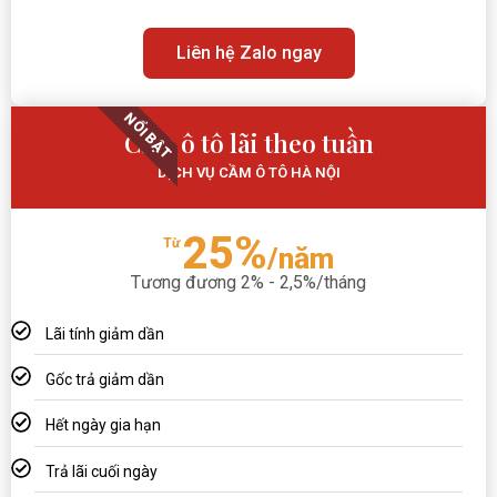
Liên hệ Zalo ngay
NỔI BẬT
Cầm ô tô lãi theo tuần
DỊCH VỤ CẦM Ô TÔ HÀ NỘI
25%
Từ
/năm
Tương đương 2% - 2,5%/tháng
Lãi tính giảm dần
Gốc trả giảm dần
Hết ngày gia hạn
Trả lãi cuối ngày