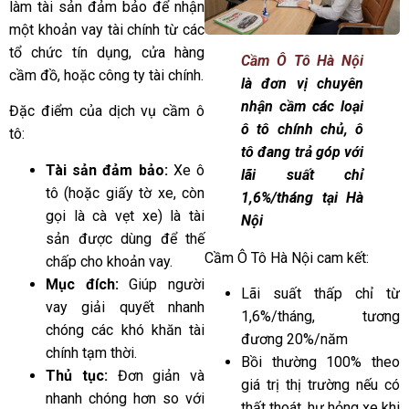
làm tài sản đảm bảo để nhận
một khoản vay tài chính từ các
tổ chức tín dụng, cửa hàng
Cầm Ô Tô Hà Nội
cầm đồ, hoặc công ty tài chính.
là đơn vị chuyên
nhận cầm các loại
Đặc điểm của dịch vụ cầm ô
ô tô chính chủ, ô
tô:
tô đang trả góp với
Tài sản đảm bảo:
Xe ô
lãi suất chỉ
tô (hoặc giấy tờ xe, còn
1,6%/tháng tại Hà
gọi là cà vẹt xe) là tài
Nội
sản được dùng để thế
Cầm Ô Tô Hà Nội cam kết:
chấp cho khoản vay.
Mục đích:
Giúp người
Lãi suất thấp chỉ từ
vay giải quyết nhanh
1,6%/tháng, tương
chóng các khó khăn tài
đương 20%/năm
chính tạm thời.
Bồi thường 100% theo
Thủ tục:
Đơn giản và
giá trị thị trường nếu có
nhanh chóng hơn so với
thất thoát, hư hỏng xe khi