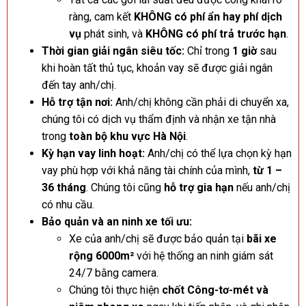
ràng, cam kết
KHÔNG có phí ẩn hay phí dịch
vụ
phát sinh, và
KHÔNG có phí trả trước hạn
.
Thời gian giải ngân siêu tốc:
Chỉ trong
1 giờ
sau
khi hoàn tất thủ tục, khoản vay sẽ được giải ngân
đến tay anh/chị.
Hỗ trợ tận nơi:
Anh/chị không cần phải di chuyển xa,
chúng tôi có dịch vụ thẩm định và nhận xe tận nhà
trong
toàn bộ khu vực Hà Nội
.
Kỳ hạn vay linh hoạt:
Anh/chị có thể lựa chọn kỳ hạn
vay phù hợp với khả năng tài chính của mình,
từ 1 –
36 tháng
. Chúng tôi cũng
hỗ trợ gia hạn
nếu anh/chị
có nhu cầu.
Bảo quản và an ninh xe tối ưu:
Xe của anh/chị sẽ được bảo quản tại
bãi xe
rộng 6000m²
với hệ thống an ninh giám sát
24/7 bằng camera.
Chúng tôi thực hiện
chốt Công-tơ-mét và