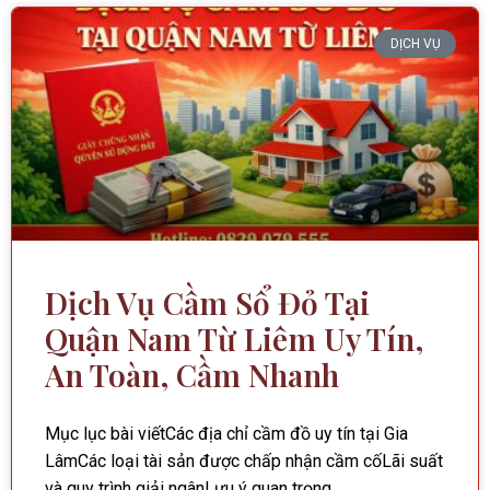
DỊCH VỤ
Dịch Vụ Cầm Sổ Đỏ Tại
Quận Nam Từ Liêm Uy Tín,
An Toàn, Cầm Nhanh
Mục lục bài viếtCác địa chỉ cầm đồ uy tín tại Gia
LâmCác loại tài sản được chấp nhận cầm cốLãi suất
và quy trình giải ngânLưu ý quan trọng