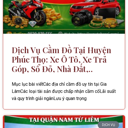
Dịch Vụ Cầm Đồ Tại Huyện
Phúc Thọ: Xe Ô Tô, Xe Trả
Góp, Sổ Đỏ, Nhà Đất,..
Mục lục bài viếtCác địa chỉ cầm đồ uy tín tại Gia
LâmCác loại tài sản được chấp nhận cầm cốLãi suất
và quy trình giải ngânLưu ý quan trọng
DỊCH VỤ