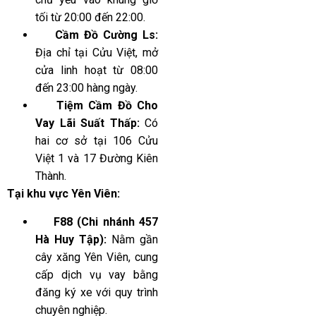
tối từ 20:00 đến 22:00.
Cầm Đồ Cường Ls:
Địa chỉ tại Cửu Việt, mở
cửa linh hoạt từ 08:00
đến 23:00 hàng ngày.
Tiệm Cầm Đồ Cho
Vay Lãi Suất Thấp:
Có
hai cơ sở tại 106 Cửu
Việt 1 và 17 Đường Kiên
Thành.
Tại khu vực Yên Viên:
F88 (Chi nhánh 457
Hà Huy Tập):
Nằm gần
cây xăng Yên Viên, cung
cấp dịch vụ vay bằng
đăng ký xe với quy trình
chuyên nghiệp.