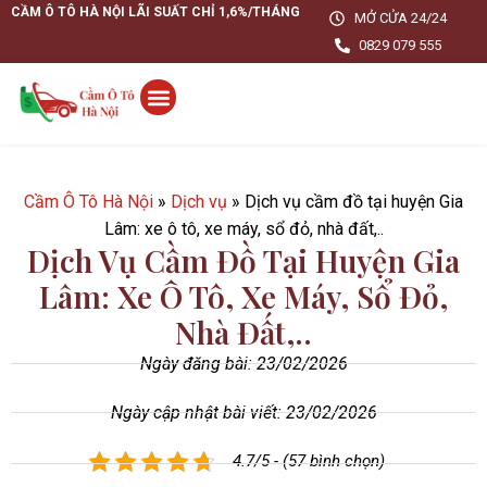
CẦM Ô TÔ HÀ NỘI LÃI SUẤT CHỈ 1,6%/THÁNG
MỞ CỬA 24/24
0829 079 555
Cầm Ô Tô Hà Nội
»
Dịch vụ
»
Dịch vụ cầm đồ tại huyện Gia
Lâm: xe ô tô, xe máy, sổ đỏ, nhà đất,..
Dịch Vụ Cầm Đồ Tại Huyện Gia
Lâm: Xe Ô Tô, Xe Máy, Sổ Đỏ,
Nhà Đất,..
Ngày đăng bài:
23/02/2026
Ngày cập nhật bài viết: 23/02/2026
4.7/5 - (57 bình chọn)