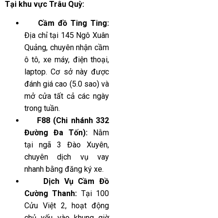
Tại khu vực Trâu Quỳ:
Cầm đồ Ting Ting:
Địa chỉ tại 145 Ngô Xuân
Quảng, chuyên nhận cầm
ô tô, xe máy, điện thoại,
laptop. Cơ sở này được
đánh giá cao (5.0 sao) và
mở cửa tất cả các ngày
trong tuần.
F88 (Chi nhánh 332
Đường Đa Tốn):
Nằm
tại ngã 3 Đào Xuyên,
chuyên dịch vụ vay
nhanh bằng đăng ký xe.
Dịch Vụ Cầm Đồ
Cường Thanh:
Tại 100
Cửu Việt 2, hoạt động
chủ yếu vào khung giờ