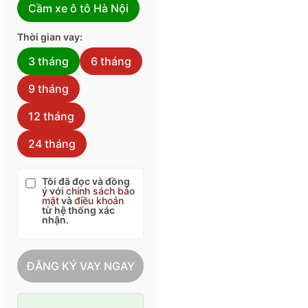
Cầm xe ô tô Hà Nội
Thời gian vay:
3 tháng
6 tháng
9 tháng
12 tháng
24 tháng
Tôi đã đọc và đồng
ý với
chính sách bảo
mật
và
điều khoản
từ hệ thống xác
nhận.
ĐĂNG KÝ VAY NGAY