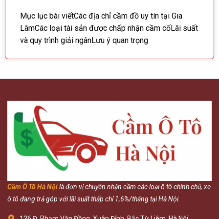
Mục lục bài viếtCác địa chỉ cầm đồ uy tín tại Gia
LâmCác loại tài sản được chấp nhận cầm cốLãi suất
và quy trình giải ngânLưu ý quan trọng
Cầm Ô Tô Hà Nội
là đơn vị chuyên nhận cầm các loại ô tô chính chủ, xe
ô tô đang trả góp với lãi suất thấp chỉ 1,6%/tháng tại Hà Nội.
136 Đ. Phạm Văn Đồng, Xuân Đỉnh, Bắc Từ Liêm, Hà Nội