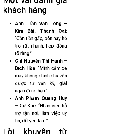
Một vài đánh giá
khách hàng
Anh Trần Văn Long –
Kim Bài, Thanh Oai:
“Cần tiền gấp, bên này hỗ
trợ rất nhanh, hợp đồng
rõ ràng.”
Chị Nguyễn Thị Hạnh –
Bích Hòa:
“Mình cầm xe
máy không chính chủ vẫn
được tư vấn kỹ, giải
ngân đúng hẹn.”
Anh Phạm Quang Huy
– Cự Khê:
“Nhân viên hỗ
trợ tận nơi, làm việc uy
tín, rất yên tâm.”
Lời khuyên từ