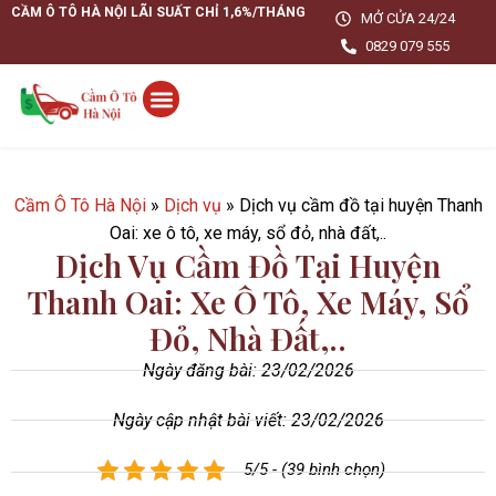
CẦM Ô TÔ HÀ NỘI LÃI SUẤT CHỈ 1,6%/THÁNG
MỞ CỬA 24/24
0829 079 555
Cầm Ô Tô Hà Nội
»
Dịch vụ
»
Dịch vụ cầm đồ tại huyện Thanh
Oai: xe ô tô, xe máy, sổ đỏ, nhà đất,..
Dịch Vụ Cầm Đồ Tại Huyện
Thanh Oai: Xe Ô Tô, Xe Máy, Sổ
Đỏ, Nhà Đất,..
Ngày đăng bài:
23/02/2026
Ngày cập nhật bài viết: 23/02/2026
5/5 - (39 bình chọn)