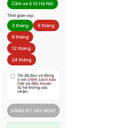
Cầm xe ô tô Hà Nội
Thời gian vay:
3 tháng
6 tháng
9 tháng
12 tháng
24 tháng
Tôi đã đọc và đồng
ý với
chính sách bảo
mật
và
điều khoản
từ hệ thống xác
nhận.
ĐĂNG KÝ VAY NGAY