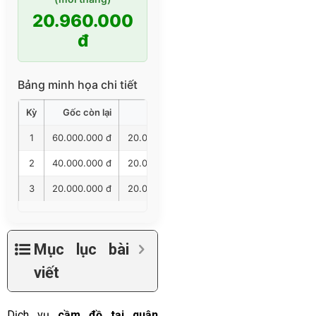
20.960.000
đ
Bảng minh họa chi tiết
Kỳ
Gốc còn lại
Gốc trả
Lãi trả
Tổng trả
1
60.000.000 đ
20.000.000 đ
960.000 đ
20.960.00
2
40.000.000 đ
20.000.000 đ
640.000 đ
20.640.00
3
20.000.000 đ
20.000.000 đ
320.000 đ
20.320.00
Mục lục bài
viết
Dịch vụ
cầm đồ tại quận