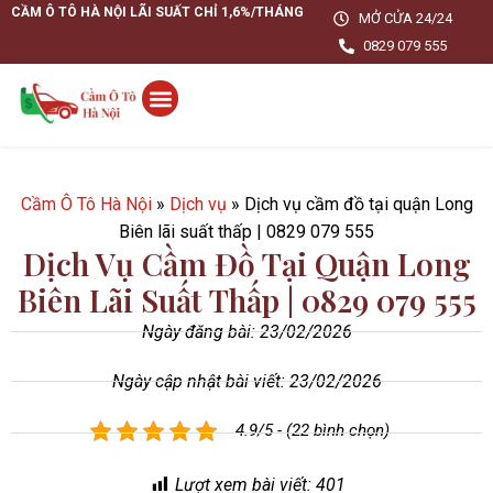
CẦM Ô TÔ HÀ NỘI LÃI SUẤT CHỈ 1,6%/THÁNG
MỞ CỬA 24/24
0829 079 555
Cầm Ô Tô Hà Nội
»
Dịch vụ
»
Dịch vụ cầm đồ tại quận Long
Biên lãi suất thấp | 0829 079 555
Dịch Vụ Cầm Đồ Tại Quận Long
Biên Lãi Suất Thấp | 0829 079 555
Ngày đăng bài:
23/02/2026
Ngày cập nhật bài viết: 23/02/2026
4.9/5 - (22 bình chọn)
Lượt xem bài viết:
401