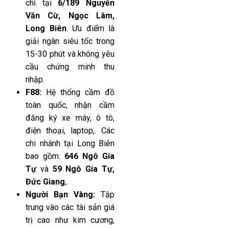
chỉ tại
6/189 Nguyễn
Văn Cừ, Ngọc Lâm,
Long Biên
. Ưu điểm là
giải ngân siêu tốc trong
15-30 phút và không yêu
cầu chứng minh thu
nhập.
F88:
Hệ thống cầm đồ
toàn quốc, nhận cầm
đăng ký xe máy, ô tô,
điện thoại, laptop,. Các
chi nhánh tại Long Biên
bao gồm:
646 Ngô Gia
Tự
và
59 Ngô Gia Tự,
Đức Giang
,.
Người Bạn Vàng:
Tập
trung vào các tài sản giá
trị cao như kim cương,