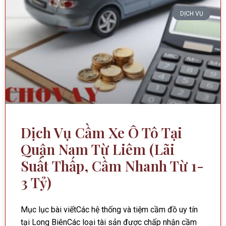
DỊCH VỤ
Dịch Vụ Cầm Xe Ô Tô Tại
Quận Nam Từ Liêm (Lãi
Suất Thấp, Cầm Nhanh Từ 1-
3 Tỷ)
Mục lục bài viếtCác hệ thống và tiệm cầm đồ uy tín
tại Long BiênCác loại tài sản được chấp nhận cầm