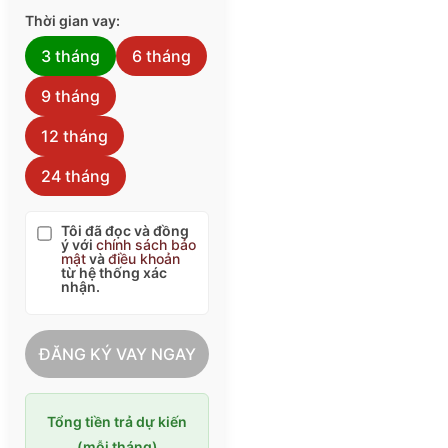
Thời gian vay:
3 tháng
6 tháng
9 tháng
12 tháng
24 tháng
Tôi đã đọc và đồng
ý với
chính sách bảo
mật
và
điều khoản
từ hệ thống xác
nhận.
ĐĂNG KÝ VAY NGAY
Tổng tiền trả dự kiến
(mỗi tháng)