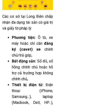
Các cơ sở tại Long Biên chấp
nhận đa dạng tài sản có giá trị
và giấy tờ pháp lý:
Phương tiện:
Ô tô, xe
máy hoặc chỉ cần
đăng
ký (cavet) xe
chính
chủ/trả góp,.
Bất động sản:
Sổ đỏ, sổ
hồng chính chủ hoặc hỗ
trợ cả trường hợp không
chính chủ,.
Thiết bị điện tử:
Điện
thoại (iPhone,
Samsung…), laptop
(Macbook, Dell, HP…),