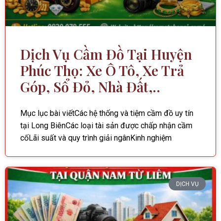
Dịch Vụ Cầm Đồ Tại Huyện
Phúc Thọ: Xe Ô Tô, Xe Trả
Góp, Sổ Đỏ, Nhà Đất,..
Mục lục bài viếtCác hệ thống và tiệm cầm đồ uy tín
tại Long BiênCác loại tài sản được chấp nhận cầm
cốLãi suất và quy trình giải ngânKinh nghiệm
DỊCH VỤ