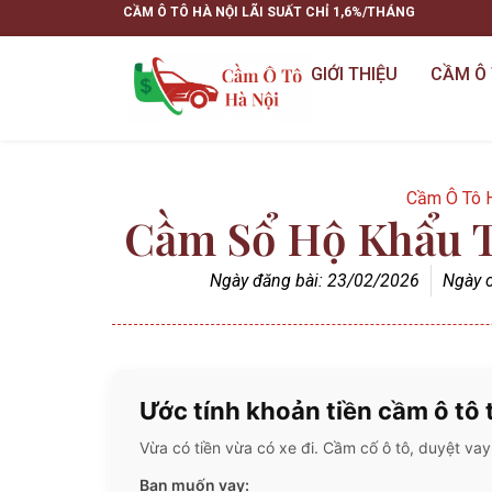
CẦM Ô TÔ HÀ NỘI LÃI SUẤT CHỈ 1,6%/THÁNG
GIỚI THIỆU
CẦM Ô 
Cầm Ô Tô 
Cầm Sổ Hộ Khẩu T
Ngày đăng bài:
23/02/2026
Ngày c
Ước tính khoản tiền cầm ô tô
Vừa có tiền vừa có xe đi. Cầm cố ô tô, duyệt vay
Bạn muốn vay: