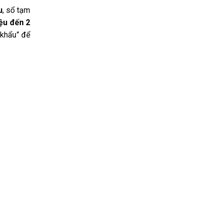
u
, sổ tạm
iệu đến 2
 khẩu” để