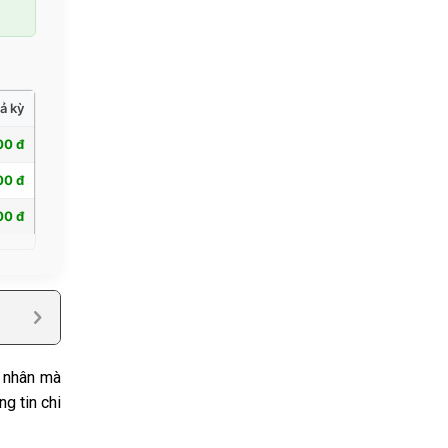
ả kỳ
00 đ
00 đ
00 đ
á nhân mà
g tin chi