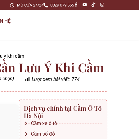
MỞ CỬA 24/24
0829 079 555
ÊN HỆ
u ý khi cầm
Cần Lưu Ý Khi Cầm
nh chọn)
Lượt xem bài viết:
774
Dịch vụ chính tại Cầm Ô Tô
Hà Nội
Cầm xe ô tô
Cầm số đỏ