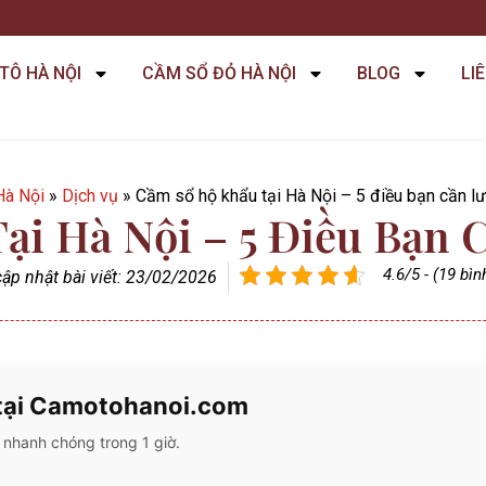
TÔ HÀ NỘI
CẦM SỔ ĐỎ HÀ NỘI
BLOG
LI
Hà Nội
»
Dịch vụ
»
Cầm sổ hộ khẩu tại Hà Nội – 5 điều bạn cần lư
ại Hà Nội – 5 Điều Bạn 
4.6/5 - (19 bì
ập nhật bài viết: 23/02/2026
 tại Camotohanoi.com
 nhanh chóng trong 1 giờ.