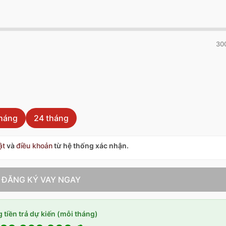
300
tháng
24 tháng
ật
và
điều khoản
từ hệ thống xác nhận.
ĐĂNG KÝ VAY NGAY
 tiền trả dự kiến (mỗi tháng)