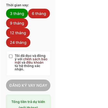
Thời gian vay:
3 tháng
6 tháng
9 tháng
12 tháng
24 tháng
Tôi đã đọc và đồng
ý với
chính sách bảo
mật
và
điều khoản
từ hệ thống xác
nhận.
ĐĂNG KÝ VAY NGAY
Tổng tiền trả dự kiến
(mỗi tháng)