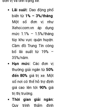
đơn vị và tình trạng xe:
Lãi suất:
Dao động phổ
biến từ
1% – 3%/tháng
.
Một số đơn vị như
Xehoi.com.vn áp dụng
mức 1.1% – 1.5%/tháng
tùy khu vực quận huyện.
Cầm đồ Trung Tín công
bố lãi suất từ 19% –
35%/năm.
Hạn mức:
Các đơn vị
thường giải ngân từ
50%
đến 80%
giá trị xe. Một
số nơi có thể hỗ trợ định
giá cao lên tới
90%
giá
trị thị trường.
Thời gian giải ngân:
Quy trình thẩm định