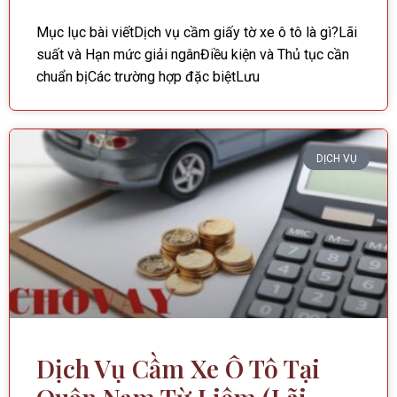
Mục lục bài viếtDịch vụ cầm giấy tờ xe ô tô là gì?Lãi
suất và Hạn mức giải ngânĐiều kiện và Thủ tục cần
chuẩn bịCác trường hợp đặc biệtLưu
DỊCH VỤ
Dịch Vụ Cầm Xe Ô Tô Tại