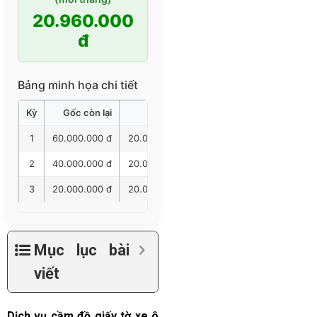
20.960.000
đ
Bảng minh họa chi tiết
Kỳ
Gốc còn lại
Gốc trả
Lãi trả
Tổng trả
1
60.000.000 đ
20.000.000 đ
960.000 đ
20.960.00
2
40.000.000 đ
20.000.000 đ
640.000 đ
20.640.00
3
20.000.000 đ
20.000.000 đ
320.000 đ
20.320.00
Mục lục bài
viết
Dịch vụ cầm đồ giấy tờ xe ô