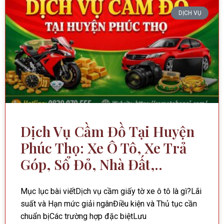
DỊCH VỤ
Dịch Vụ Cầm Đồ Tại Huyện
Phúc Thọ: Xe Ô Tô, Xe Trả
Góp, Sổ Đỏ, Nhà Đất,..
Mục lục bài viếtDịch vụ cầm giấy tờ xe ô tô là gì?Lãi
suất và Hạn mức giải ngânĐiều kiện và Thủ tục cần
chuẩn bịCác trường hợp đặc biệtLưu