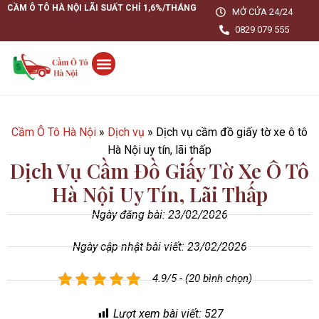
CẦM Ô TÔ HÀ NỘI LÃI SUẤT CHỈ 1,6%/THÁNG
MỞ CỬA 24/24
0829 079 555
Cầm Ô Tô Hà Nội
»
Dịch vụ
»
Dịch vụ cầm đồ giấy tờ xe ô tô
Hà Nội uy tín, lãi thấp
Dịch Vụ Cầm Đồ Giấy Tờ Xe Ô Tô
Hà Nội Uy Tín, Lãi Thấp
Ngày đăng bài:
23/02/2026
Ngày cập nhật bài viết: 23/02/2026
4.9/5 - (20 bình chọn)
Lượt xem bài viết:
527