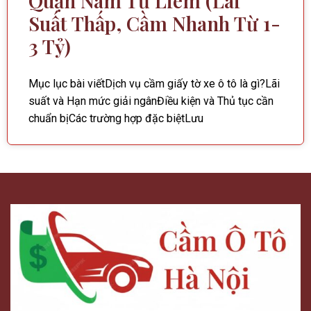
Quận Nam Từ Liêm (Lãi
Suất Thấp, Cầm Nhanh Từ 1-
3 Tỷ)
Mục lục bài viếtDịch vụ cầm giấy tờ xe ô tô là gì?Lãi
suất và Hạn mức giải ngânĐiều kiện và Thủ tục cần
chuẩn bịCác trường hợp đặc biệtLưu