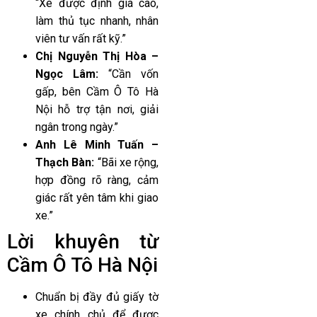
“Xe được định giá cao,
làm thủ tục nhanh, nhân
viên tư vấn rất kỹ.”
Chị Nguyễn Thị Hòa –
Ngọc Lâm:
“Cần vốn
gấp, bên Cầm Ô Tô Hà
Nội hỗ trợ tận nơi, giải
ngân trong ngày.”
Anh Lê Minh Tuấn –
Thạch Bàn:
“Bãi xe rộng,
hợp đồng rõ ràng, cảm
giác rất yên tâm khi giao
xe.”
Lời khuyên từ
Cầm Ô Tô Hà Nội
Chuẩn bị đầy đủ giấy tờ
xe chính chủ để được