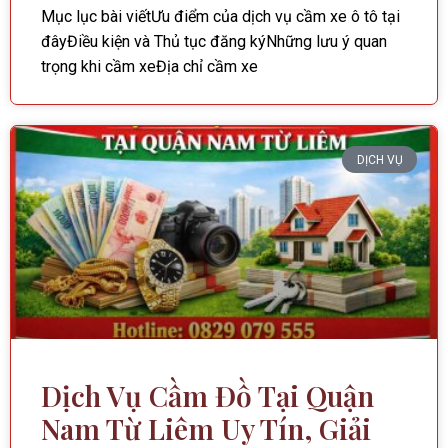
Mục lục bài viếtƯu điểm của dịch vụ cầm xe ô tô tại
đâyĐiều kiện và Thủ tục đăng kýNhững lưu ý quan
trọng khi cầm xeĐịa chỉ cầm xe
DỊCH VỤ
Dịch Vụ Cầm Đồ Tại Quận
Nam Từ Liêm Uy Tín, Giải