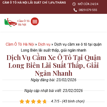
CẦM Ô TÔ HÀ NỘI LÃI SUẤT CHỈ 1,6%/THÁNG
MỞ CỬA 24/24
0829 079 555
Cầm Ô Tô Hà Nội
»
Dịch vụ
»
Dịch vụ cầm xe ô tô tại quận
Long Biên lãi suất thấp, giải ngân nhanh
Dịch Vụ Cầm Xe Ô Tô Tại Quận
Long Biên Lãi Suất Thấp, Giải
Ngân Nhanh
Ngày đăng bài:
23/02/2026
Ngày cập nhật bài viết: 23/02/2026
4.7/5 - (43 bình chọn)