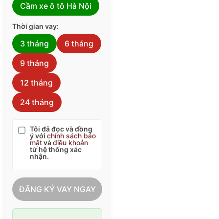
Cầm xe ô tô Hà Nội
Thời gian vay:
3 tháng
6 tháng
9 tháng
12 tháng
24 tháng
Tôi đã đọc và đồng
ý với
chính sách bảo
mật
và
điều khoản
từ hệ thống xác
nhận.
ĐĂNG KÝ VAY NGAY