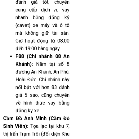
đánh giá tốt, chuyên
cung cấp dịch vụ vay
nhanh bằng đăng ký
(cavet) xe máy và ô tô
mà không giữ tài sản.
Giờ hoạt động từ 08:00
đến 19:00 hàng ngày.
F88 (Chi nhánh 08 An
Khánh):
Nằm tại số 8
đường An Khánh, An Phú,
Hoài Đức. Chi nhánh này
nổi bật với hơn 83 đánh
giá 5 sao, cũng chuyên
về hình thức vay bằng
đăng ký xe.
Cầm Đồ Anh Minh (Cầm Đồ
Sinh Viên):
Tọa lạc tại khu 7,
thị trấn Trạm Trôi (đối diện Khu