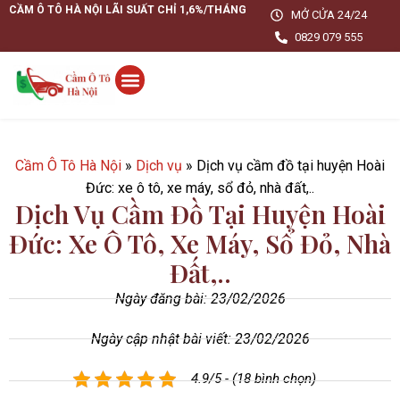
CẦM Ô TÔ HÀ NỘI LÃI SUẤT CHỈ 1,6%/THÁNG
MỞ CỬA 24/24
0829 079 555
Cầm Ô Tô Hà Nội
»
Dịch vụ
»
Dịch vụ cầm đồ tại huyện Hoài
Đức: xe ô tô, xe máy, sổ đỏ, nhà đất,..
Dịch Vụ Cầm Đồ Tại Huyện Hoài
Đức: Xe Ô Tô, Xe Máy, Sổ Đỏ, Nhà
Đất,..
Ngày đăng bài:
23/02/2026
Ngày cập nhật bài viết: 23/02/2026
4.9/5 - (18 bình chọn)