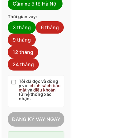
Cầm xe ô tô Hà Nội
Thời gian vay:
3 tháng
6 tháng
9 tháng
12 tháng
24 tháng
Tôi đã đọc và đồng
ý với
chính sách bảo
mật
và
điều khoản
từ hệ thống xác
nhận.
ĐĂNG KÝ VAY NGAY