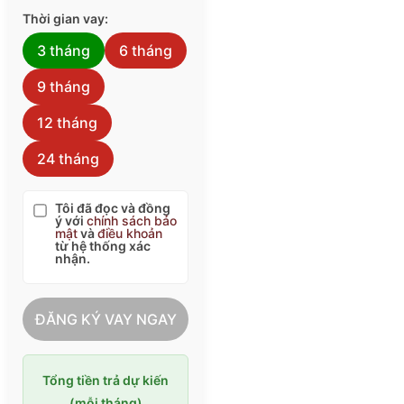
Thời gian vay:
3 tháng
6 tháng
9 tháng
12 tháng
24 tháng
Tôi đã đọc và đồng
ý với
chính sách bảo
mật
và
điều khoản
từ hệ thống xác
nhận.
ĐĂNG KÝ VAY NGAY
Tổng tiền trả dự kiến
(mỗi tháng)