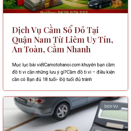
Dịch Vụ Cầm Sổ Đỏ Tại
Quận Nam Từ Liêm Uy Tín,
An Toàn, Cầm Nhanh
Mục lục bài viếtCamotohanoi.com khuyên bạn cầm
đồ ti vi cần những lưu ý gì?Cầm đồ ti vi – điều kiện
cần có Bạn đủ 18 tuổi- Độ tuổi đủ tránh
DỊCH VỤ