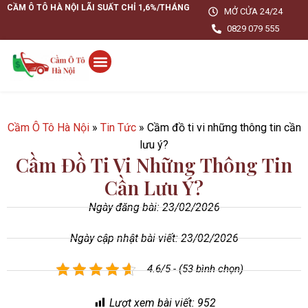
CẦM Ô TÔ HÀ NỘI LÃI SUẤT CHỈ 1,6%/THÁNG
MỞ CỬA 24/24
0829 079 555
Cầm Ô Tô Hà Nội
»
Tin Tức
»
Cầm đồ ti vi những thông tin cần
lưu ý?
Cầm Đồ Ti Vi Những Thông Tin
Cần Lưu Ý?
Ngày đăng bài:
23/02/2026
Ngày cập nhật bài viết: 23/02/2026
4.6/5 - (53 bình chọn)
Lượt xem bài viết:
952