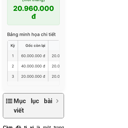
20.960.000
đ
Bảng minh họa chi tiết
Kỳ
Gốc còn lại
Gốc trả
Lãi trả
Tổng trả
1
60.000.000 đ
20.000.000 đ
960.000 đ
20.960.00
2
40.000.000 đ
20.000.000 đ
640.000 đ
20.640.00
3
20.000.000 đ
20.000.000 đ
320.000 đ
20.320.00
Mục lục bài
viết
Cầm đồ ti vi
là một trong