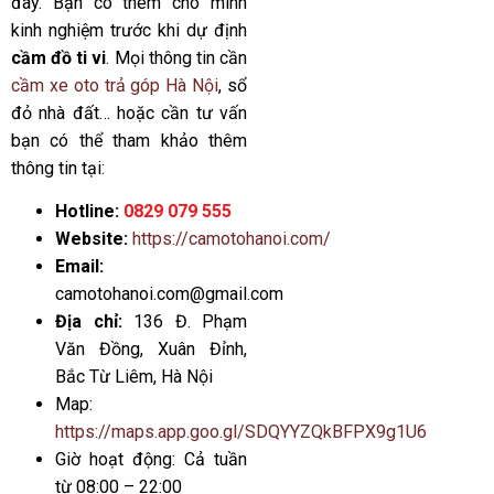
đây. Bạn có thêm cho mình
kinh nghiệm trước khi dự định
cầm đồ ti vi
. Mọi thông tin cần
cầm xe oto trả góp Hà Nội
, sổ
đỏ nhà đất… hoặc cần tư vấn
bạn có thể tham khảo thêm
thông tin tại:
Hotline:
0829 079 555
Website:
https://camotohanoi.com/
Email:
camotohanoi.com@gmail.com
Địa chỉ:
136 Đ. Phạm
Văn Đồng, Xuân Đỉnh,
Bắc Từ Liêm, Hà Nội
Map:
https://maps.app.goo.gl/SDQYYZQkBFPX9g1U6
Giờ hoạt động: Cả tuần
từ 08:00 – 22:00