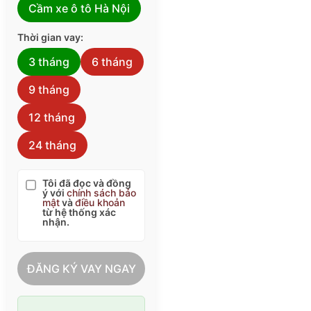
Cầm xe ô tô Hà Nội
Thời gian vay:
3 tháng
6 tháng
9 tháng
12 tháng
24 tháng
Tôi đã đọc và đồng
ý với
chính sách bảo
mật
và
điều khoản
từ hệ thống xác
nhận.
ĐĂNG KÝ VAY NGAY