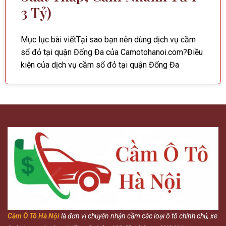
3 Tỷ)
Mục lục bài viếtTại sao bạn nên dùng dịch vụ cầm
sổ đỏ tại quận Đống Đa của Camotohanoi.com?Điều
kiện của dịch vụ cầm sổ đỏ tại quận Đống Đa
Cầm Ô Tô Hà Nội
là đơn vị chuyên nhận cầm các loại ô tô chính chủ, xe