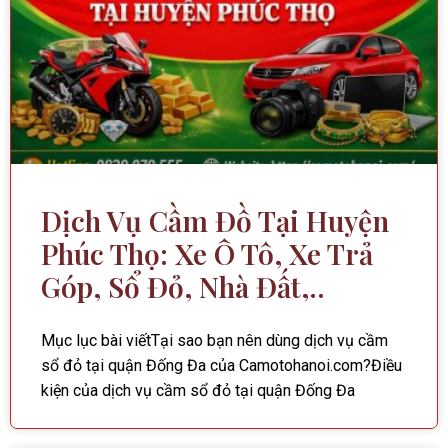
Dịch Vụ Cầm Đồ Tại Huyện
Phúc Thọ: Xe Ô Tô, Xe Trả
Góp, Sổ Đỏ, Nhà Đất,..
Mục lục bài viếtTại sao bạn nên dùng dịch vụ cầm
sổ đỏ tại quận Đống Đa của Camotohanoi.com?Điều
kiện của dịch vụ cầm sổ đỏ tại quận Đống Đa