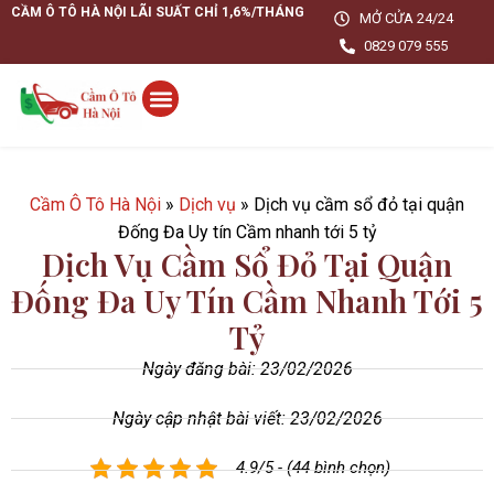
CẦM Ô TÔ HÀ NỘI LÃI SUẤT CHỈ 1,6%/THÁNG
MỞ CỬA 24/24
0829 079 555
Cầm Ô Tô Hà Nội
»
Dịch vụ
»
Dịch vụ cầm sổ đỏ tại quận
Đống Đa Uy tín Cầm nhanh tới 5 tỷ
Dịch Vụ Cầm Sổ Đỏ Tại Quận
Đống Đa Uy Tín Cầm Nhanh Tới 5
Tỷ
Ngày đăng bài:
23/02/2026
Ngày cập nhật bài viết: 23/02/2026
4.9/5 - (44 bình chọn)