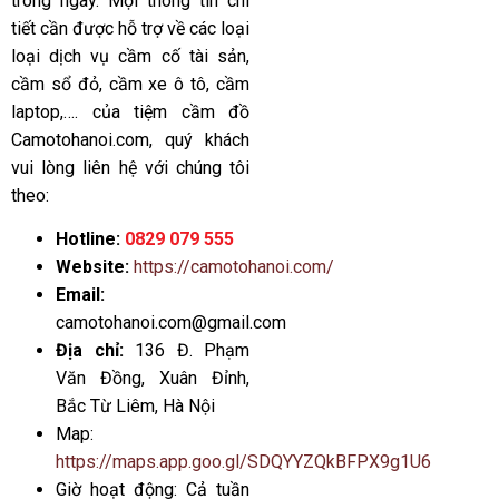
trong ngày. Mọi thông tin chi
tiết cần được hỗ trợ về các loại
loại dịch vụ cầm cố tài sản,
cầm sổ đỏ, cầm xe ô tô, cầm
laptop,…. của tiệm cầm đồ
Camotohanoi.com
, quý khách
vui lòng liên hệ với chúng tôi
theo:
Hotline:
0829 079 555
Website:
https://camotohanoi.com/
Email:
camotohanoi.com@gmail.com
Địa chỉ:
136 Đ. Phạm
Văn Đồng, Xuân Đỉnh,
Bắc Từ Liêm, Hà Nội
Map:
https://maps.app.goo.gl/SDQYYZQkBFPX9g1U6
Giờ hoạt động: Cả tuần