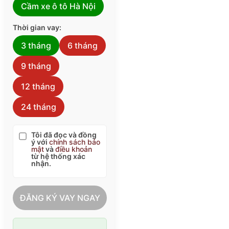
Cầm xe ô tô Hà Nội
Thời gian vay:
3 tháng
6 tháng
9 tháng
12 tháng
24 tháng
Tôi đã đọc và đồng
ý với
chính sách bảo
mật
và
điều khoản
từ hệ thống xác
nhận.
ĐĂNG KÝ VAY NGAY