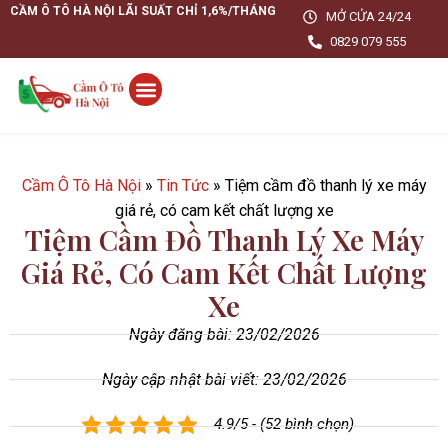
CẦM Ô TÔ HÀ NỘI LÃI SUẤT CHỈ 1,6%/THÁNG
MỞ CỬA 24/24
0829 079 555
Cầm Ô Tô Hà Nội
»
Tin Tức
»
Tiệm cầm đồ thanh lý xe máy
giá rẻ, có cam kết chất lượng xe
Tiệm Cầm Đồ Thanh Lý Xe Máy
Giá Rẻ, Có Cam Kết Chất Lượng
Xe
Ngày đăng bài:
23/02/2026
Ngày cập nhật bài viết: 23/02/2026
4.9/5 - (52 bình chọn)