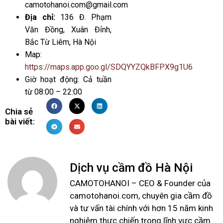
camotohanoi.com@gmail.com
Địa chỉ:
136 Đ. Phạm
Văn Đồng, Xuân Đỉnh,
Bắc Từ Liêm, Hà Nội
Map:
https://maps.app.goo.gl/SDQYYZQkBFPX9g1U6
Giờ hoạt động: Cả tuần
từ 08:00 – 22:00
Chia sẻ
bài viết:
Dịch vụ cầm đồ Hà Nội
CAMOTOHANOI – CEO & Founder của
camotohanoi.com, chuyên gia cầm đồ
và tư vấn tài chính với hơn 15 năm kinh
nghiệm thực chiến trong lĩnh vực cầm