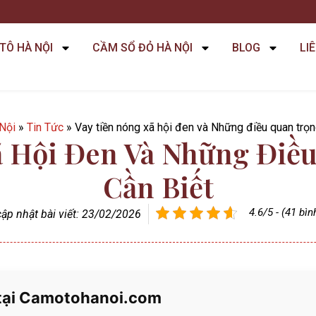
TÔ HÀ NỘI
CẦM SỔ ĐỎ HÀ NỘI
BLOG
LI
Nội
»
Tin Tức
»
Vay tiền nóng xã hội đen và Những điều quan trọn
ã Hội Đen Và Những Điề
Cần Biết
4.6/5 - (41 bì
ập nhật bài viết: 23/02/2026
 tại Camotohanoi.com