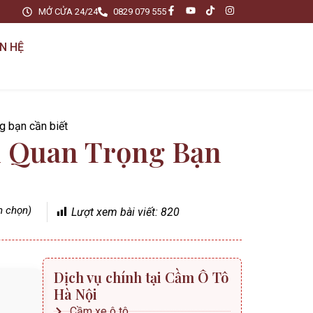
MỞ CỬA 24/24
0829 079 555
ÊN HỆ
g bạn cần biết
u Quan Trọng Bạn
nh chọn)
Lượt xem bài viết:
820
Dịch vụ chính tại Cầm Ô Tô
Hà Nội
Cầm xe ô tô