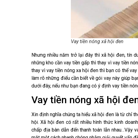
Vay tiền nóng xã hội đen
Nhưng nhiều năm trở lại đây thì xã hội đen, tín du
những kho cần vay tiền gấp thì thay vì vay tiền nón
thay vì vay tiền nóng xa hội đen thì bạn có thể va
làm rõ những điểu cần biết về gói vay này giúp bạn
dưới đây, nếu như bạn đang có ý định vay tiền nón
Vay tiền nóng xã hội đen
Xin định nghĩa chúng ta hiểu xã hội đen là từ chỉ th
hội. Xã hội đen có rất nhiều hình thức kinh doa
chấp địa bàn dẫn đến thanh toán lẫn nhau…Vậy vay
mặt một cách nhanh chóng nhằm giải quyết vấn đề