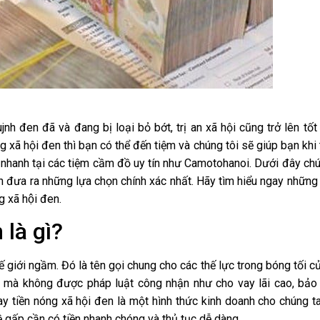
jnh đen đã và đang bị loại bỏ bớt, trị an xã hội cũng trở lên tốt
g xã hội đen thì bạn có thể đến tiệm và chúng tôi sẽ giúp bạn khi 
y nhanh tại các tiệm cầm đồ uy tín như
Camotohanoi
. Dưới đây chú
 đưa ra những lựa chọn chính xác nhất. Hãy tìm hiểu ngay những 
g xã hội đen.
 là gì?
ế giới ngầm. Đó là tên gọi chung cho các thế lực trong bóng tối 
nh mà không được pháp luật công nhận như cho vay lãi cao, bảo 
 tiền nóng xã hội đen là một hình thức kinh doanh cho chúng ta
 gấp cần có tiền nhanh chóng và thủ tục dễ dàng.