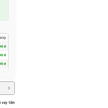
ả kỳ
00 đ
00 đ
00 đ
 vay tiền