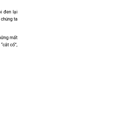
 đen lại
 chúng ta
hững mất
 “cắt cổ”,