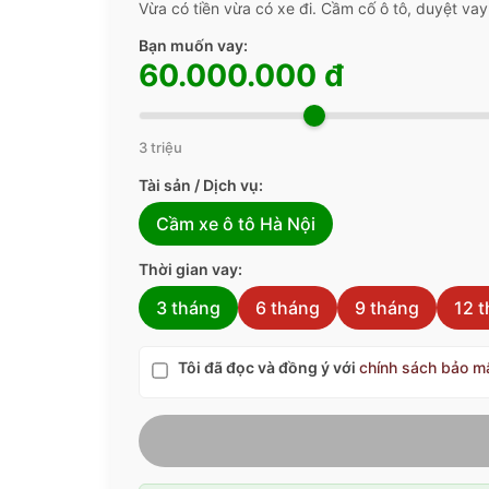
Vừa có tiền vừa có xe đi. Cầm cố ô tô, duyệt vay
Bạn muốn vay:
60.000.000 đ
3 triệu
Tài sản / Dịch vụ:
Cầm xe ô tô Hà Nội
Thời gian vay:
3 tháng
6 tháng
9 tháng
12 
Tôi đã đọc và đồng ý với
chính sách bảo m