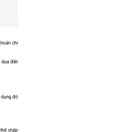
khoản chi
e dọa đến
p dụng đó
 thế chấp