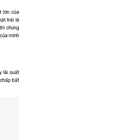
 lớn của
 trái là
 thì chúng
 của mình
y lãi suất
 chấp bất