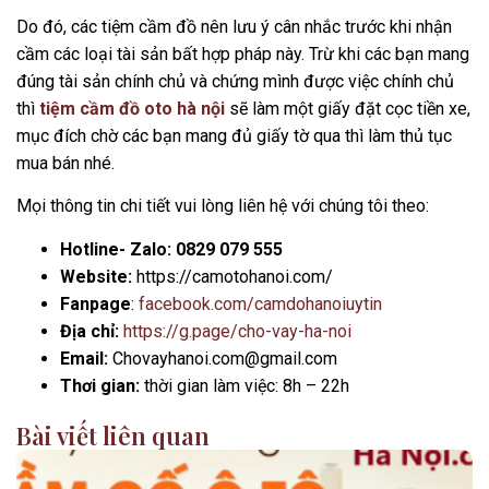
Do đó, các tiệm cầm đồ nên lưu ý cân nhắc trước khi nhận
cầm các loại tài sản bất hợp pháp này. Trừ khi các bạn mang
đúng tài sản chính chủ và chứng mình được việc chính chủ
thì
tiệm cầm đồ oto hà nội
sẽ làm một giấy đặt cọc tiền xe,
mục đích chờ các bạn mang đủ giấy tờ qua thì làm thủ tục
mua bán nhé.
Mọi thông tin chi tiết vui lòng liên hệ với chúng tôi theo:
Hotline- Zalo:
0829 079 555
Website:
https://camotohanoi.com/
Fanpage
:
facebook.com/camdohanoiuytin
Địa chỉ:
https://g.page/cho-vay-ha-noi
Email:
Chovayhanoi.com@gmail.com
Thơi gian:
thời gian làm việc: 8h – 22h
Bài viết liên quan