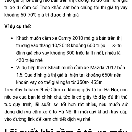
vào giá trị xe đang rao bán trên thị trường, từ đó tính ra % giá
trị xe đi cầm cố. Theo khảo sát bên chúng tôi thì giá trị vay
khoảng 50-70% giá trị được định giá.
Ví dụ cụ thể:
Khách muốn cầm xe Camry 2010 mà giá bán trên thị
trường vào tháng 10/2018 khoảng 600 triệu ==>> từ
định giá cho vay khoảng 300 triệu là ít nhất, nhiều là
420 triệu nhé.
Ví dụ tiếp theo: Khách muốn cầm xe Mazda 2017 bản
1,5. Qua định giá thị giá trị hiện tại khoảng 650tr nên
khoản vay có thể giải ngân từ 350tr- 455tr.
Trên đây là bài viết về Cầm xe không giấy tờ tại Hà Nội, còn
nếu xe của bạn là chính chủ, tức là có giấy tờ đầy đủ thì thủ
tục quy trình, lãi suất…sẽ tốt hơn rất nhiều, nếu muốn sử
dụng dịch vụ cầm xe ô tô Hà Nội thì mời quý khách truy cập
vào đường link để xem chi tiết dịch vụ nhé.