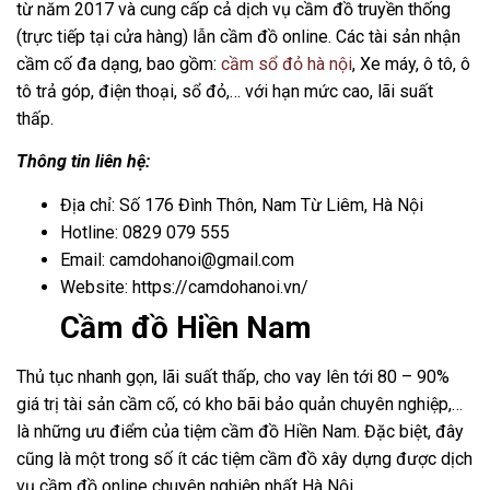
từ năm 2017 và cung cấp cả dịch vụ cầm đồ truyền thống
(trực tiếp tại cửa hàng) lẫn cầm đồ online. Các tài sản nhận
cầm cố đa dạng, bao gồm:
cầm sổ đỏ hà nội
, Xe máy, ô tô, ô
tô trả góp, điện thoại, sổ đỏ,… với hạn mức cao, lãi suất
thấp.
Thông tin liên hệ:
Địa chỉ: Số 176 Đình Thôn, Nam Từ Liêm, Hà Nội
Hotline: 0829 079 555
Email: camdohanoi@gmail.com
Website: https://camdohanoi.vn/
Cầm đồ Hiền Nam
Thủ tục nhanh gọn, lãi suất thấp, cho vay lên tới 80 – 90%
giá trị tài sản cầm cố, có kho bãi bảo quản chuyên nghiệp,…
là những ưu điểm của tiệm cầm đồ Hiền Nam. Đặc biệt, đây
cũng là một trong số ít các tiệm cầm đồ xây dựng được dịch
vụ cầm đồ online chuyên nghiệp nhất Hà Nội.