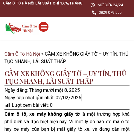
CẦM Ô TÔ HÀ NỘI LÃI SUẤT CHỈ 1,6%/THÁNG
MỞ CỬA 24/24
0829 079 555
Cầm Ô Tô Hà Nội
»
CẦM XE KHÔNG GIẤY TỜ – UY TÍN, THỦ
TỤC NHANH, LÃI SUẤT THẤP
CẦM XE KHÔNG GIẤY TỜ – UY TÍN, THỦ
TỤC NHANH, LÃI SUẤT THẤP
Ngày đăng:
Tháng mười một 8, 2025
Ngày cập nhật gần nhất: 02/02/2026
Lượt xem bài viết:
0
Cầm ô tô, xe máy không giấy tờ
là một trường hợp khá
phổ biến và đặc biệt hiện nay. Vì một lý do nào đó mà ô tô
hay xe máy của bạn bị mất giấy tờ xe, và đang cần một