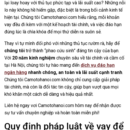
lại loay hoay với thủ tục phức tạp và lãi suất cao? Những nỗi
lo này không hề hiếm gặp, đặc biệt là trong bối cảnh kinh tế
hiện tại. Chúng tôi
Camotohanoi.com
hiểu rằng, mỗi khoản
vay đều đi kèm với một kế hoạch tài chính, và việc đáo hạn
đúng lúc là chìa khóa để mọi thứ diễn ra suôn sẻ.
Thay vì tự mình đối phó với những thủ tục rườm rà, hãy để
chúng tôi
trở thành “phao cứu sinh” đáng tin cậy của bạn.
Với
20 năm kinh nghiệm
chuyên sâu về tài chính và cầm cố
tại Hà Nội, chúng tôi tự hào mang đến
dịch vụ đáo hạn
ngân hàng
nhanh chóng, an toàn và lãi suất cạnh tranh
.
Chúng tôi
Camotohanoi.com
không chỉ cung cấp giải pháp
tài chính, mà còn là đối tác tin cậy, giúp bạn vượt qua mọi
khó khăn một cách dễ dàng và hiệu quả nhất.
Liên hệ ngay vơi
Camotohanoi.com
hôm nay để nhận được
sự tư vấn chuyên nghiệp và hoàn toàn miễn phí!
Quy định pháp luật về vay để