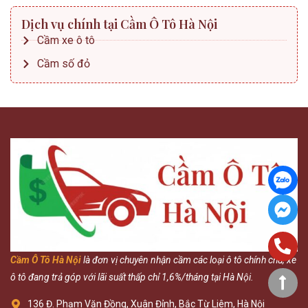
Dịch vụ chính tại Cầm Ô Tô Hà Nội
Cầm xe ô tô
Cầm số đỏ
Cầm Ô Tô Hà Nội
là đơn vị chuyên nhận cầm các loại ô tô chính chủ, xe
ô tô đang trả góp với lãi suất thấp chỉ 1,6%/tháng tại Hà Nội.
136 Đ. Phạm Văn Đồng, Xuân Đỉnh, Bắc Từ Liêm, Hà Nội