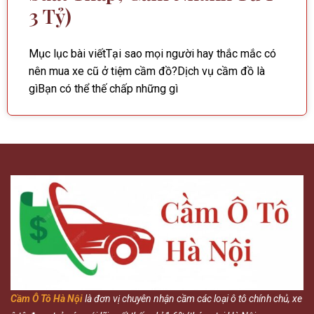
3 Tỷ)
Mục lục bài viếtTại sao mọi người hay thắc mắc có
nên mua xe cũ ở tiệm cầm đồ?Dịch vụ cầm đồ là
gìBạn có thể thế chấp những gì
Cầm Ô Tô Hà Nội
là đơn vị chuyên nhận cầm các loại ô tô chính chủ, xe