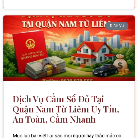
DỊCH VỤ
Dịch Vụ Cầm Sổ Đỏ Tại
Quận Nam Từ Liêm Uy Tín,
An Toàn, Cầm Nhanh
Mục lục bài viếtTại sao mọi người hay thắc mắc có