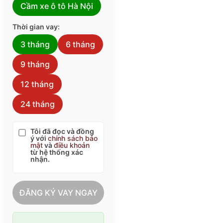
Cầm xe ô tô Hà Nội
Thời gian vay:
3 tháng
6 tháng
9 tháng
12 tháng
24 tháng
Tôi đã đọc và đồng
ý với
chính sách bảo
mật
và
điều khoản
từ hệ thống xác
nhận.
ĐĂNG KÝ VAY NGAY