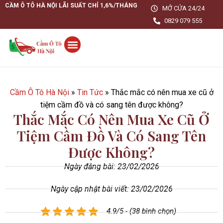
CẦM Ô TÔ HÀ NỘI LÃI SUẤT CHỈ 1,6%/THÁNG
MỞ CỬA 24/24
0829 079 555
Cầm Ô Tô Hà Nội
»
Tin Tức
»
Thắc mắc có nên mua xe cũ ở
tiệm cầm đồ và có sang tên được không?
Thắc Mắc Có Nên Mua Xe Cũ Ở
Tiệm Cầm Đồ Và Có Sang Tên
Được Không?
Ngày đăng bài:
23/02/2026
Ngày cập nhật bài viết: 23/02/2026
4.9/5 - (38 bình chọn)