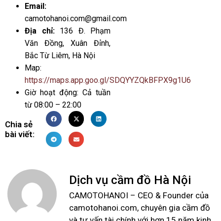
Email:
camotohanoi.com@gmail.com
Địa chỉ:
136 Đ. Phạm
Văn Đồng, Xuân Đỉnh,
Bắc Từ Liêm, Hà Nội
Map:
https://maps.app.goo.gl/SDQYYZQkBFPX9g1U6
Giờ hoạt động: Cả tuần
từ 08:00 – 22:00
Chia sẻ
bài viết:
Dịch vụ cầm đồ Hà Nội
CAMOTOHANOI – CEO & Founder của
camotohanoi.com, chuyên gia cầm đồ
và tư vấn tài chính với hơn 15 năm kinh