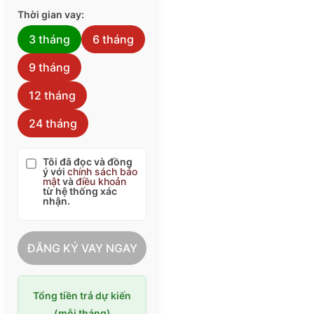
Thời gian vay:
3 tháng
6 tháng
9 tháng
12 tháng
24 tháng
Tôi đã đọc và đồng
ý với
chính sách bảo
mật
và
điều khoản
từ hệ thống xác
nhận.
ĐĂNG KÝ VAY NGAY
Tổng tiền trả dự kiến
(mỗi tháng)