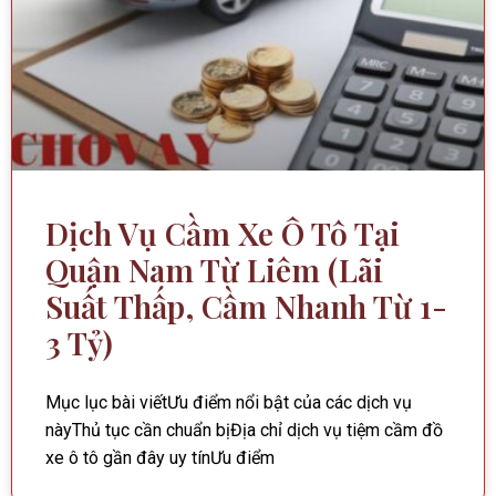
Dịch Vụ Cầm Xe Ô Tô Tại
Quận Nam Từ Liêm (Lãi
Suất Thấp, Cầm Nhanh Từ 1-
3 Tỷ)
Mục lục bài viếtƯu điểm nổi bật của các dịch vụ
nàyThủ tục cần chuẩn bịĐịa chỉ dịch vụ tiệm cầm đồ
xe ô tô gần đây uy tínƯu điểm