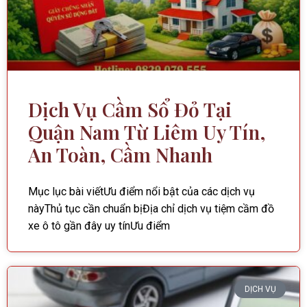
Dịch Vụ Cầm Sổ Đỏ Tại
Quận Nam Từ Liêm Uy Tín,
An Toàn, Cầm Nhanh
Mục lục bài viếtƯu điểm nổi bật của các dịch vụ
nàyThủ tục cần chuẩn bịĐịa chỉ dịch vụ tiệm cầm đồ
xe ô tô gần đây uy tínƯu điểm
DỊCH VỤ