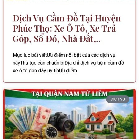
Dịch Vụ Cầm Đồ Tại Huyện
Phúc Thọ: Xe Ô Tô, Xe Trả
Góp, Sổ Đỏ, Nhà Đất,..
Mục lục bài viếtƯu điểm nổi bật của các dịch vụ
nàyThủ tục cần chuẩn bịĐịa chỉ dịch vụ tiệm cầm đồ
xe ô tô gần đây uy tínƯu điểm
DỊCH VỤ