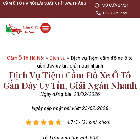
CẦM Ô TÔ HÀ NỘI LÃI SUẤT CHỈ 1,6%/THÁNG
MỞ CỬA 24/24
0829 079 555
Cầm Ô Tô Hà Nội
»
Dịch vụ
»
Dịch vụ Tiệm cầm đồ xe ô tô
gần đây uy tín, giải ngân nhanh
Dịch Vụ Tiệm Cầm Đồ Xe Ô Tô
Gần Đây Uy Tín, Giải Ngân Nhanh
Ngày đăng bài:
23/02/2026
Ngày cập nhật bài viết: 23/02/2026
4.7/5 - (31 bình chọn)
Lượt xem bài viết:
504