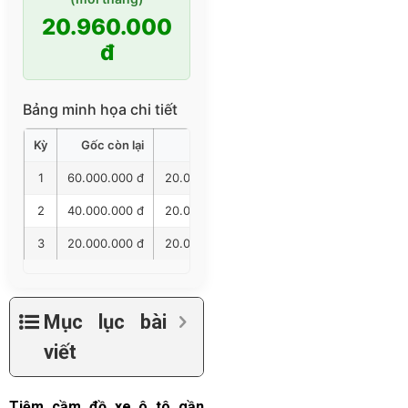
20.960.000
đ
Bảng minh họa chi tiết
Kỳ
Gốc còn lại
Gốc trả
Lãi trả
Tổng trả
1
60.000.000 đ
20.000.000 đ
960.000 đ
20.960.00
2
40.000.000 đ
20.000.000 đ
640.000 đ
20.640.00
3
20.000.000 đ
20.000.000 đ
320.000 đ
20.320.00
Mục lục bài
viết
Tiệm cầm đồ xe ô tô gần