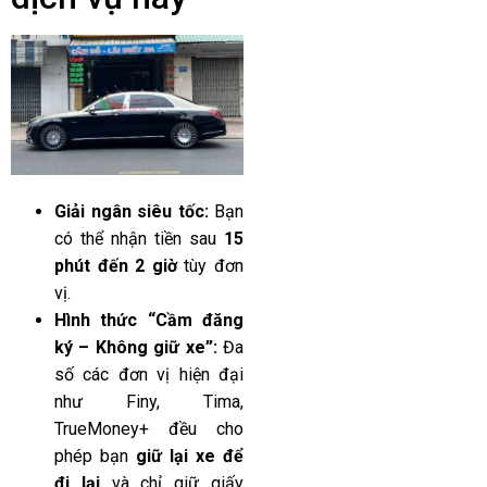
Giải ngân siêu tốc:
Bạn
có thể nhận tiền sau
15
phút đến 2 giờ
tùy đơn
vị.
Hình thức “Cầm đăng
ký – Không giữ xe”:
Đa
số các đơn vị hiện đại
như Finy, Tima,
TrueMoney+ đều cho
phép bạn
giữ lại xe để
đi lại
và chỉ giữ giấy