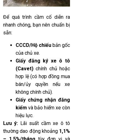
Để quá trình cầm cố diễn ra
nhanh chóng, bạn nên chuẩn bị
sẵn:
CCCD/Hộ chiếu
bản gốc
của chủ xe.
Giấy đăng ký xe ô tô
(Cavet)
chính chủ hoặc
hợp lệ (có hợp đồng mua
bán/ủy quyền nếu xe
không chính chủ).
Giấy chứng nhận đăng
kiểm
và bảo hiểm xe còn
hiệu lực.
Lưu ý:
Lãi suất cầm xe ô tô
thường dao động khoảng
1,1%
– 1,5%/tháng
tùy đơn vị và