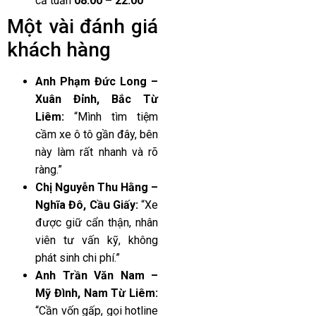
cả tuần
08:00 – 22:00
Một vài đánh giá
khách hàng
Anh Phạm Đức Long –
Xuân Đỉnh, Bắc Từ
Liêm:
“Mình tìm tiệm
cầm xe ô tô gần đây, bên
này làm rất nhanh và rõ
ràng.”
Chị Nguyễn Thu Hằng –
Nghĩa Đô, Cầu Giấy:
“Xe
được giữ cẩn thận, nhân
viên tư vấn kỹ, không
phát sinh chi phí.”
Anh Trần Văn Nam –
Mỹ Đình, Nam Từ Liêm:
“Cần vốn gấp, gọi hotline